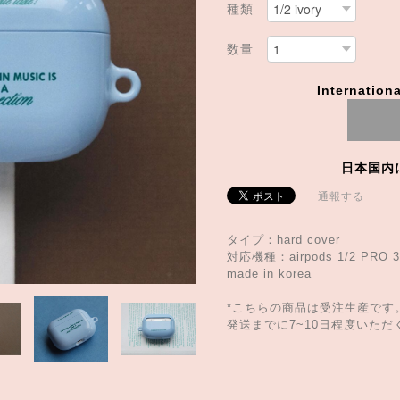
種類
数量
Internationa
日本国内
通報する
タイプ：hard cover
対応機種：airpods 1/2 PRO 3
made in korea
*こちらの商品は受注生産です
発送までに7~10日程度いた