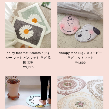
daisy foot mat 2colors / デイ
snoopy face rug / スヌーピー
ジー フット バスマット ラグ 韓
ラグ フットマット
国 北欧
¥4,600
¥3,770