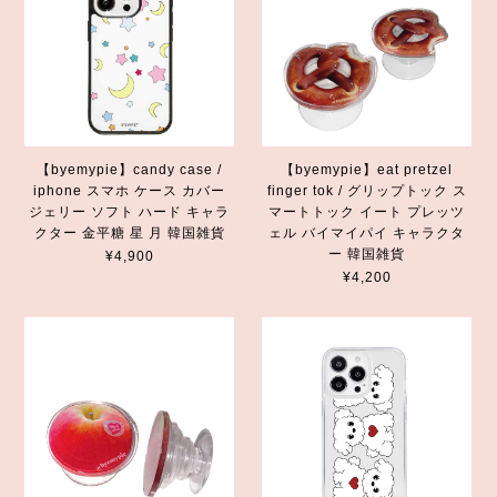
【byemypie】candy case /
【byemypie】eat pretzel
iphone スマホ ケース カバー
finger tok / グリップトック ス
ジェリー ソフト ハード キャラ
マートトック イート プレッツ
クター 金平糖 星 月 韓国雑貨
ェル バイマイパイ キャラクタ
ー 韓国雑貨
¥4,900
¥4,200