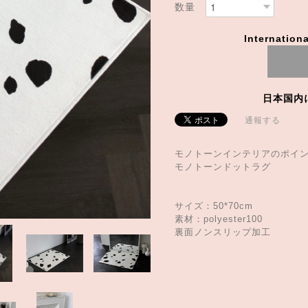
数量
Internationa
日本国内
通報する
モノトーンインテリアのポイン
モノトーンドットラグ
サイズ：50*70cm
素材：polyester100
裏面ノンスリップ加工