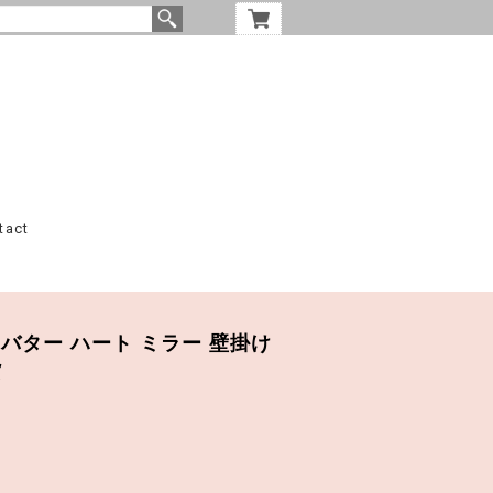
tact
ror / バター ハート ミラー 壁掛け
貨