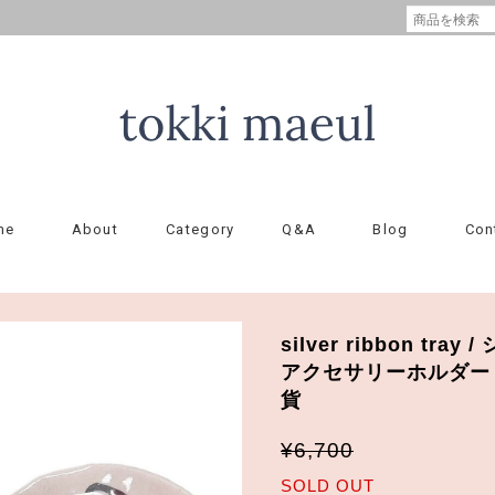
me
About
Category
Q&A
Blog
Con
silver ribbon tr
アクセサリーホルダー
貨
¥6,700
SOLD OUT