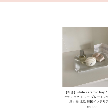
【即発】white ceramic tray
セラミック トレー プレート 小
影小物 北欧 韓国インテリ
¥3,800