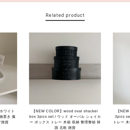
Related product
 / ホワイト
【NEW COLOR】wood oval shacker
【NEW 
物置き 撮
box 3pics set / ウッド オーバル シェイカ
3pics
ア雑貨
ー ボックス トレー 木箱 収納 整理整頓 韓
トレー 木
国 北欧 雑貨