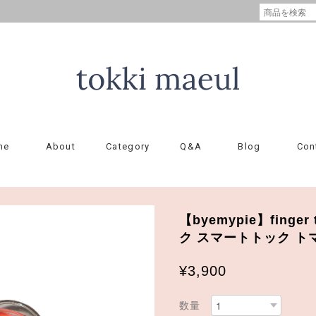
me
About
Category
Q&A
Blog
Con
【byemypie】finger
ク スマートトック ト
¥3,900
数量