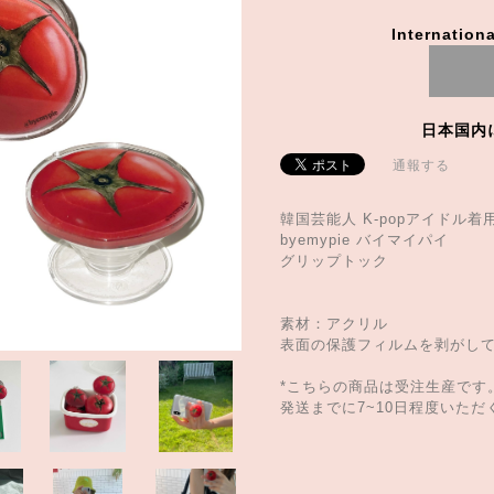
Internationa
日本国内
通報する
韓国芸能人 K-popアイドル着
byemypie バイマイパイ
グリップトック
素材：アクリル
表面の保護フィルムを剥がし
*こちらの商品は受注生産です
発送までに7~10日程度いた