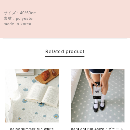
サイズ：40*60cm
素材：polyester
made in korea
Related product
daisy summer rug white
dani dot rug 4size / ダニー ド