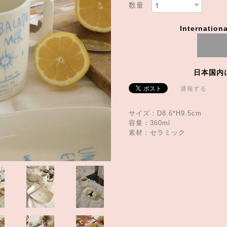
数量
Internationa
日本国内
通報する
サイズ：D8.6*H9.5cm
容量：360ml
素材：セラミック