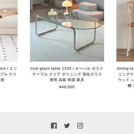
lors / エリ
oval glass table 1200 / オーバル ガラス
dining t
ーブル クリ
テーブル クリア ダイニング 強化ガラス
ニングテ
雑貨
透明 高級 韓国 家具
ウッド 
棚
¥48,000