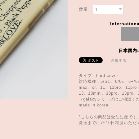
数量
Internationa
日本国内
通報する
タイプ：hard cover
対応機種：5/SE、6/6s、6+/6s+
max、xr、11、11pro、11pro 
13、13mini、13pro、13pro、
（galaxyシリーズはご相談く
made in korea
*こちらの商品は受注生産です
発送までに7~10日程度いた