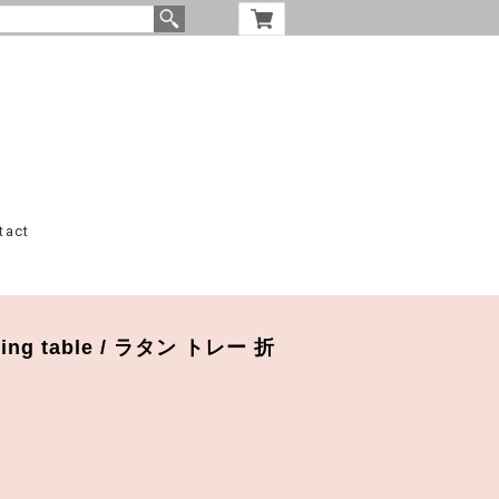
tact
olding table / ラタン トレー 折