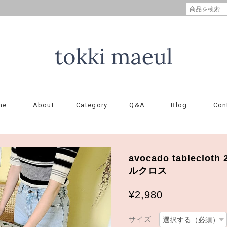
me
About
Category
Q&A
Blog
Con
avocado tableclo
ルクロス
¥2,980
サイズ