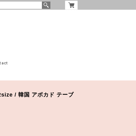
tact
th 2size / 韓国 アボカド テーブ