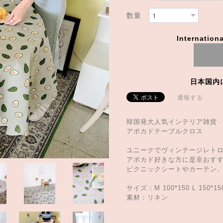
数量
Internationa
日本国内
通報する
韓国発大人気インテリア雑貨
アボカドテーブルクロス
ユニークでヴィンテージレト
アボカド好きな方に是非おす
ピクニックシートやカーテン
サイズ：M 100*150 L 150*15
素材：リネン