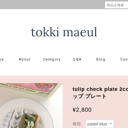
me
About
Category
Q&A
Blog
Con
tulip check plate
ップ プレート
¥2,800
種類