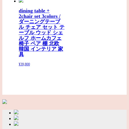
dining table +
2chair set 3colors /
ダーニングテーブ
ル チェア セット テ
ーブル ウッド シェ
ルフ ホームカフェ
椅子 ペア 棚 北欧
韓国 インテリア 家
具
¥39,800