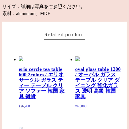
サイズ：詳細は写真をご参照ください。
素材：aluminium、MDF
Related product
erio cercle tea table
oval glass table 1200
600 2colors / エリオ
/ オーバル ガラス
サークル ガラス テ
テーブル クリア ダ
ィー テーブル クリ
イニング 強化ガラ
ア ソファー 韓国 家
ス 透明 高級 韓国
具 雑貨
家具
¥26,900
¥48,000