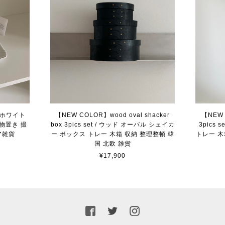
 / ホワイト
【NEW COLOR】wood oval shacker
【NEW 
物置き 撮
box 3pics set / ウッド オーバル シェイカ
3pics
ア雑貨
ー ボックス トレー 木箱 収納 整理整頓 韓
トレー 木
国 北欧 雑貨
¥17,900